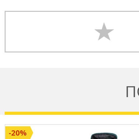
П
-20%