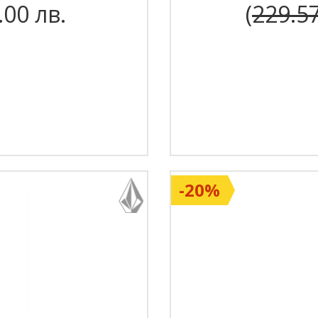
.00 лв.
(
229.5
-20%