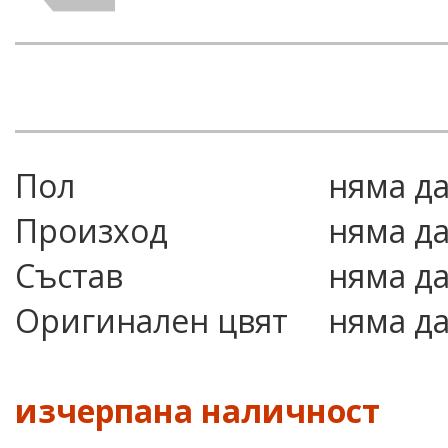
Пол
няма д
Произход
няма д
Състав
няма д
Оригинален цвят
няма д
изчерпана наличност