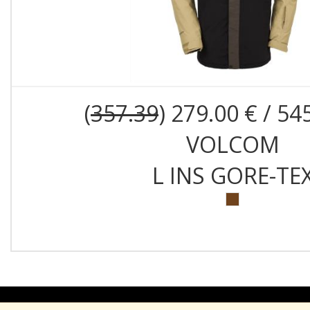
(
357.39
) 279.00 € / 54
VOLCOM
L INS GORE-TE