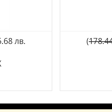
5.68 лв.
(
178.4
X