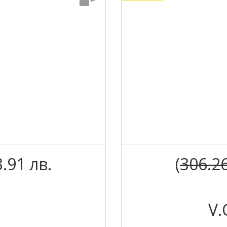
3.91 лв.
(
306.2
V.