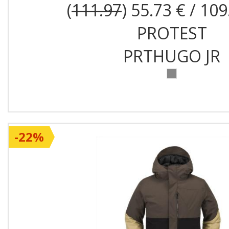
(
111.97
) 55.73 € / 109
PROTEST
PRTHUGO JR
-22%