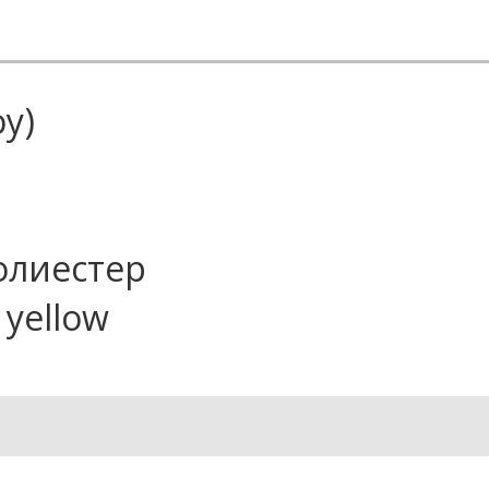
оу)
олиестер
 yellow