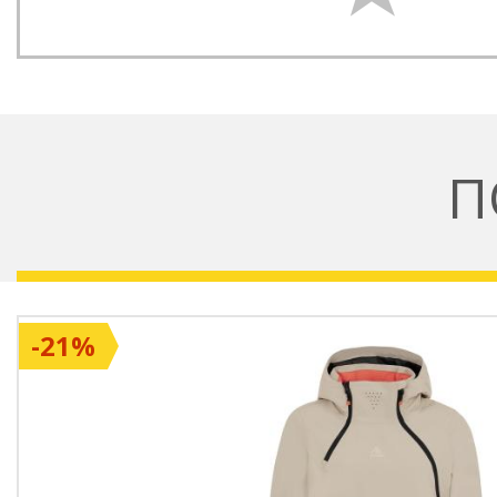
П
-21%