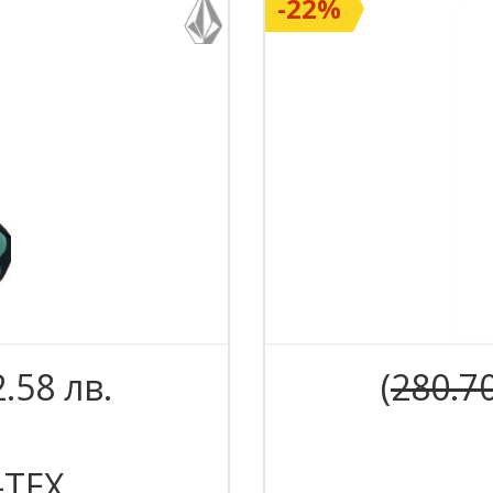
-22%
2.58 лв.
(
280.7
-TEX