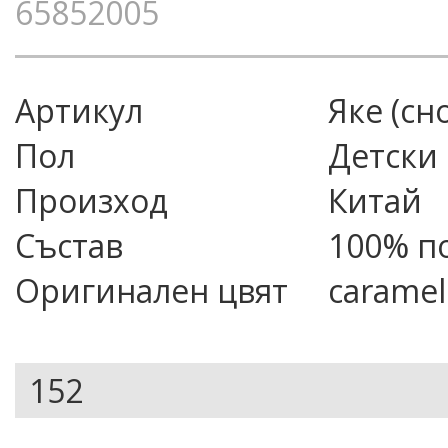
65852005
Артикул
яке (сн
Пол
Детски
Произход
Китай
Състав
100% п
Оригинален цвят
caramel