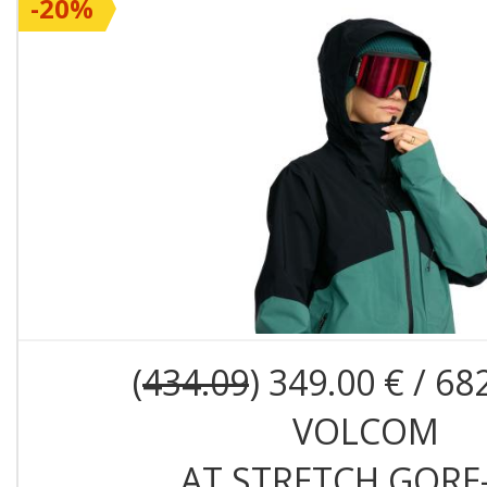
-20%
(
434.09
) 349.00 € / 68
VOLCOM
AT STRETCH GORE