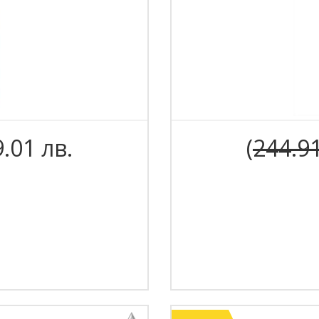
9.01 лв.
(
244.9