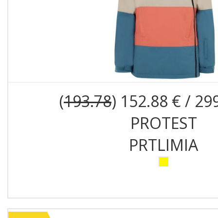
(
193.78
) 152.88 € / 29
PROTEST
PRTLIMIA