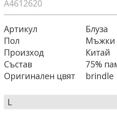
A4612620
Артикул
блуза
Пол
Мъжки
Произход
Китай
Състав
75% па
Оригинален цвят
brindle