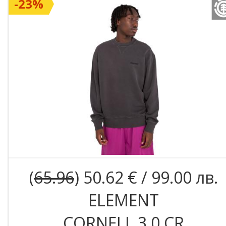
-23%
(
65.96
) 50.62 € / 99.00 лв.
ELEMENT
CORNELL 3.0 CR