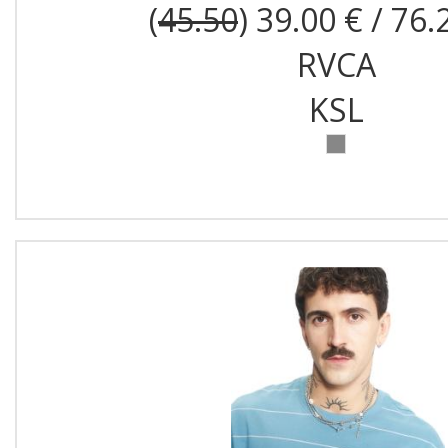
(
45.50
) 39.00 € / 76.
RVCA
KSL