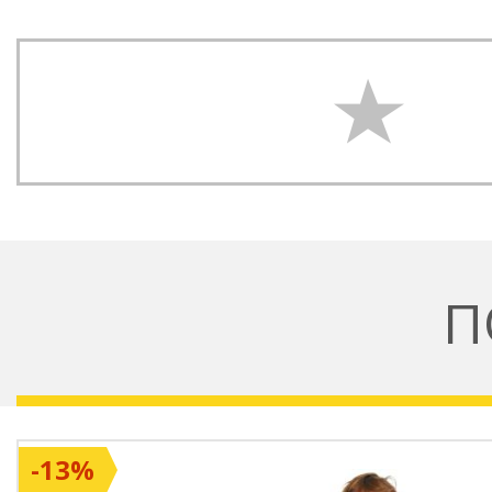
П
-13%