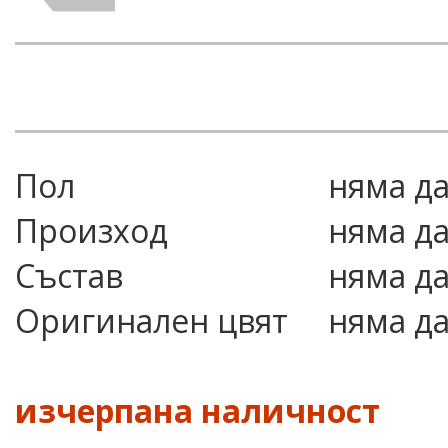
Пол
няма д
Произход
няма д
Състав
няма д
Оригинален цвят
няма д
изчерпана наличност