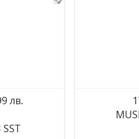
99 лв.
1
MUSI
3 SST