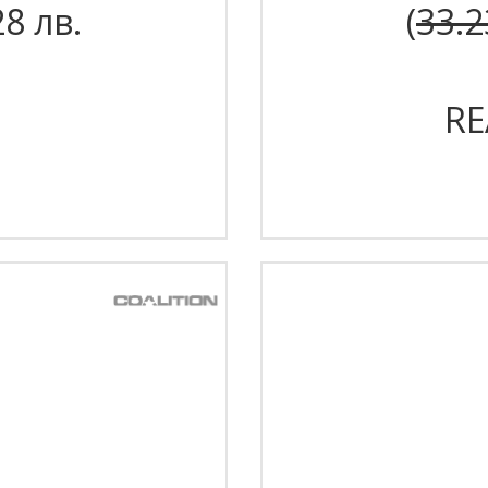
28 лв.
(
33.2
RE