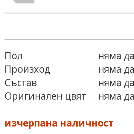
Пол
няма д
Произход
няма д
Състав
няма д
Оригинален цвят
няма д
изчерпана наличност