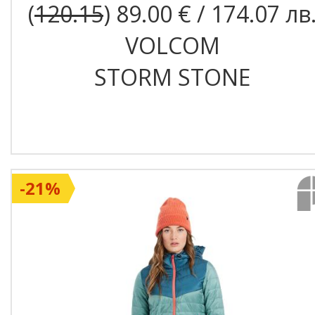
(
120.15
) 89.00 € / 174.07 лв
VOLCOM
STORM STONE
-21%