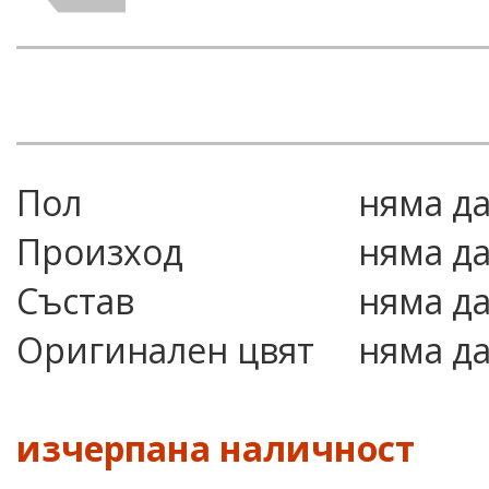
Пол
няма д
Произход
няма д
Състав
няма д
Оригинален цвят
няма д
изчерпана наличност