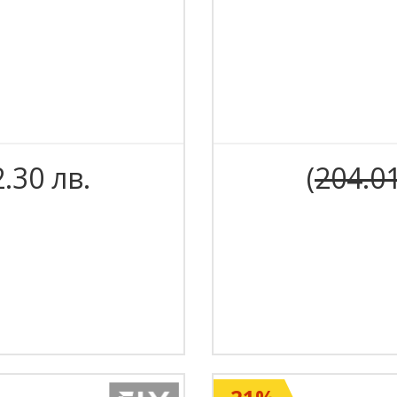
2.30 лв.
(
204.0