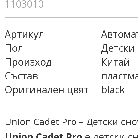
1103010
Артикул
автома
Пол
Детски
Произход
Китай
Състав
пластма
Оригинален цвят
black
Union Cadet Pro – Детски сн
Union Cadet Pro
е детски с