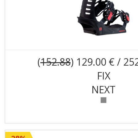
(
152.88
) 129.00 € / 25
FIX
NEXT