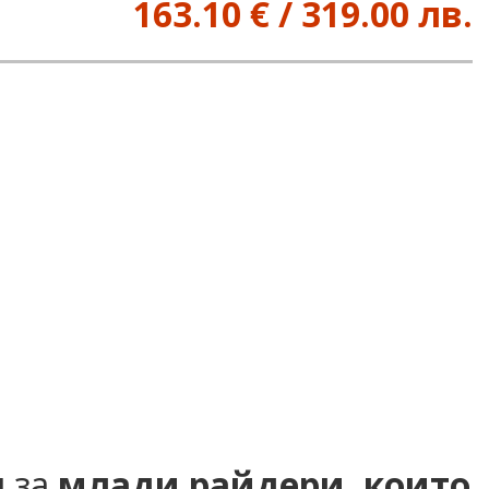
163.10 € / 319.00 лв.
н за
млади райдери, които