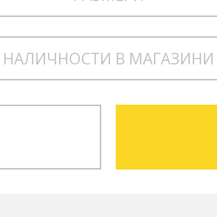
здрава и комфортна констру
back
– добър баланс между п
НАЛИЧНОСТИ В МАГАЗИНИ
 каишка
– равномерно разпре
удобно и стабилно захващан
ачети
– здрави и лесни за из
а настройка на наклона
а позиция на краката и по-