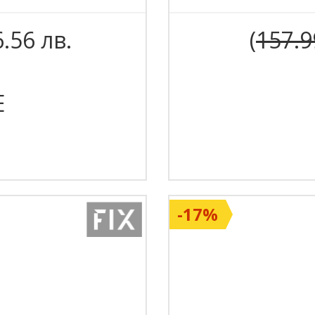
me 3.0
6.56 лв.
(
157.9
Steel
E
 и Channel системи
-17%