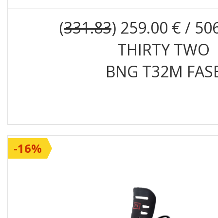
Глезенна каишка:
Exofra
(
331.83
) 259.00 € / 50
Предна каишка:
TS 2.1
THIRTY TWO
Рачети:
Aluminum S2 w/ 
BNG T32M FAS
Регулиране:
FLAD
Canting:
3°
Съвместимост:
4x2, 4x4
-16%