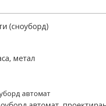
ти (сноуборд)
са, метал
оуборд автомат
ноуборд автомат, проектира