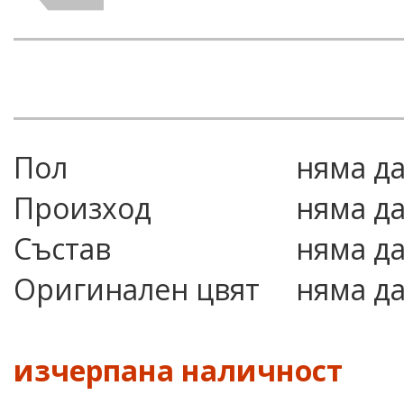
Пол
няма д
Произход
няма д
Състав
няма д
Оригинален цвят
няма д
изчерпана наличност