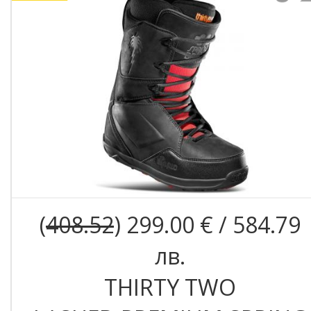
(
408.52
) 299.00 € / 584.79
лв.
THIRTY TWO