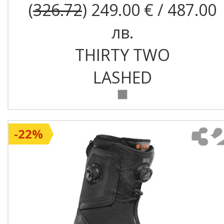
(
326.72
) 249.00 € / 487.00
лв.
THIRTY TWO
LASHED
-22%