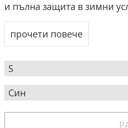
и пълна защита в зимни ус
еластичен softshell плат, 
гарантират комфорт и своб
прочети повече
на пистата.
Кройка:
Slim fit – елега
Материал:
Softshell от
здрав и еластичен
Водоустойчивост:
10 00
сняг, мокър сняг и лек д
Р