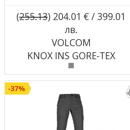
Подходящ за:
Ски, сноу
(
255.13
) 204.01 € / 399.01
планината
лв.
VOLCOM
KNOX INS GORE-TEX
-37%