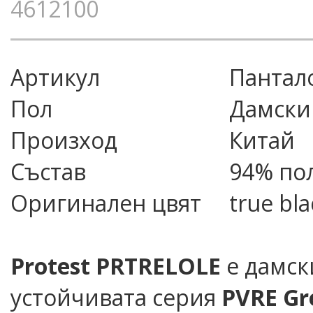
4612100
Артикул
пантал
Пол
Дамски
Произход
Китай
Състав
94% пол
Оригинален цвят
true bla
Protest PRTRELOLE
е дамск
устойчивата серия
PVRE Gr