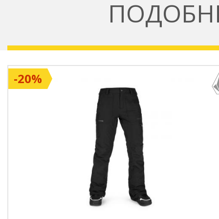
ПОДОБН
на движение
Маншети:
Вътрешни гети
проникване на сняг в об
-20%
Долни крачоли:
Регулир
носят удобно върху ски 
Устойчивост:
PFC-free 
екологична алтернатива
Серия:
Част от
PVRE Gre
фокусирана върху устой