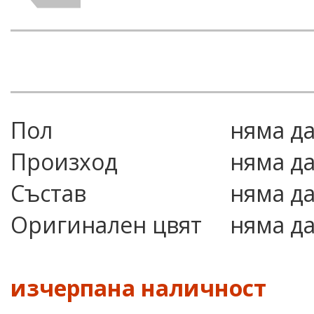
Пол
няма д
Произход
няма д
Състав
няма д
Оригинален цвят
няма д
изчерпана наличност