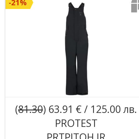
-21%
(
81.30
) 63.91 € / 125.00 лв.
PROTEST
PRTPITOH JR