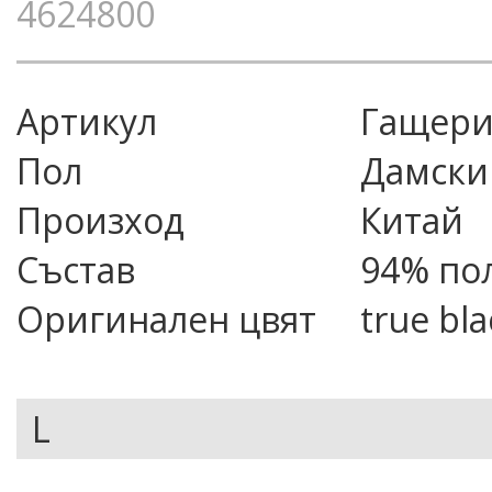
4624800
Артикул
гащери
Пол
Дамски
Произход
Китай
Състав
94% пол
Оригинален цвят
true bla