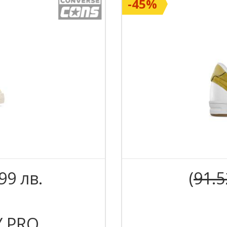
-45%
.99 лв.
(
91.5
Y PRO