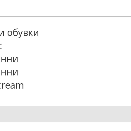
ни обувки
с
анни
анни
cream