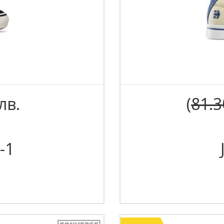
лв.
(
81.3
-1