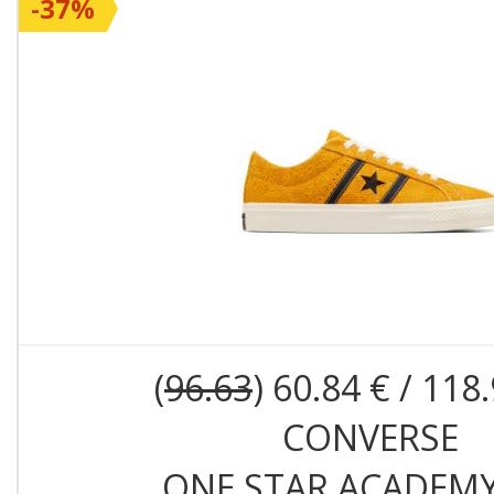
-37%
(
96.63
) 60.84 € / 118
CONVERSE
ONE STAR ACADEM