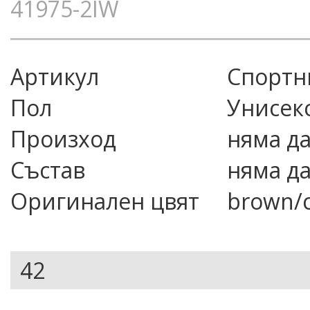
41975-2IW
Артикул
спорт
Пол
Унисек
Произход
няма д
Състав
няма д
Оригинален цвят
brown/