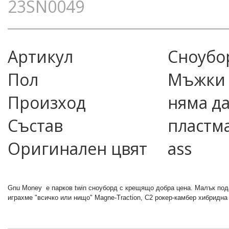
23SN0049
Артикул
сноубо
Пол
Мъжки
Произход
няма д
Състав
пластма
Оригинален цвят
ass
Gnu Money e парков twin сноуборд с крещящо добра цена. Малък подар
играхме "всичко или нищо" Magne-Traction, C2 рокер-камбер хибридна