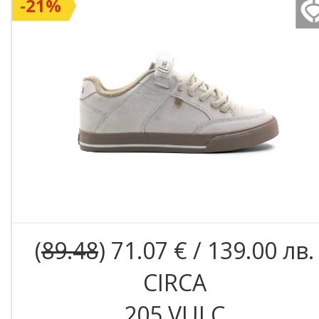
-21%
(
89.48
) 71.07 € / 139.00 лв.
CIRCA
205 VULC