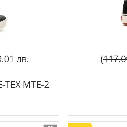
9.01 лв.
(
117.0
-TEX MTE-2