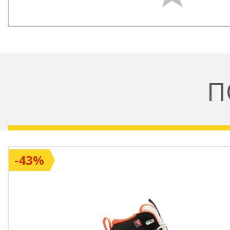
П
-43%