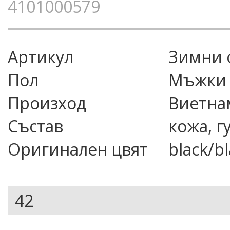
4101000579
Артикул
зимни
Пол
Мъжки
Произход
Виетна
Състав
кожа, г
Оригинален цвят
black/b