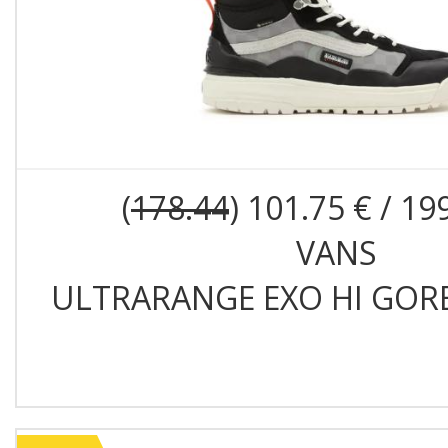
(
178.44
) 101.75 € / 19
VANS
ULTRARANGE EXO HI GORE