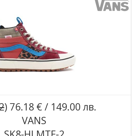
2
) 76.18 € / 149.00 лв.
VANS
SK8-HI MTE-2