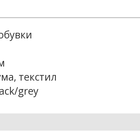
 обувки
м
ума, текстил
lack/grey