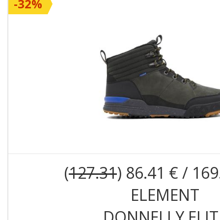
-32%
(
127.31
) 86.41 € / 169
ELEMENT
DONNELLY ELIT