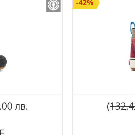
-42%
.00 лв.
(
132.4
E