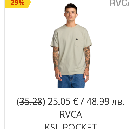
-29%
(
35.28
) 25.05 € / 48.99 лв.
RVCA
KSL POCKET