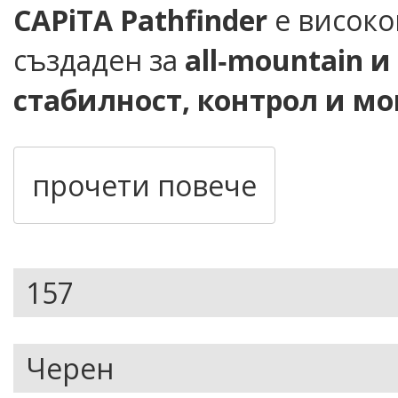
CAPiTA Pathfinder
е високо
създаден за
all‑mountain и
стабилност, контрол и м
Моделът е идеален за райд
отзивчивост, увереност п
прочети повече
управление
в разнообразн
Бордът има
directional ф
осигурява
точен трансфер 
завои и силен pop при ск
подсилващите влакна гара