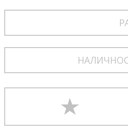
мощ и гъвкавост
, подход
напреднали райдери.
Р
Основни предимства
Directional форма
– опти
НАЛИЧНОС
при all‑mountain и freeri
Камбер профил
– мощ и
скокове
Лека и здрава сърцеви
Усилващи влакна
– под