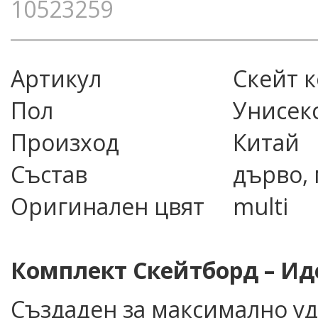
10523259
Артикул
скейт
Пол
Унисек
Произход
Китай
Състав
дърво, 
Оригинален цвят
multi
Комплект Скейтборд – Иде
Създаден за максимално уд