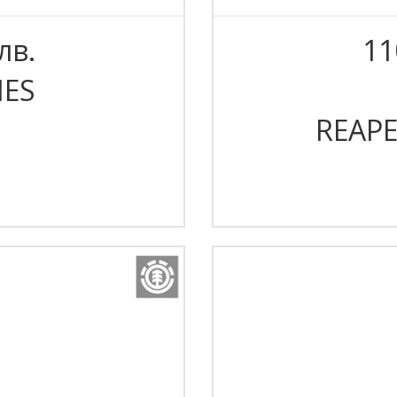
лв.
11
IES
REAP