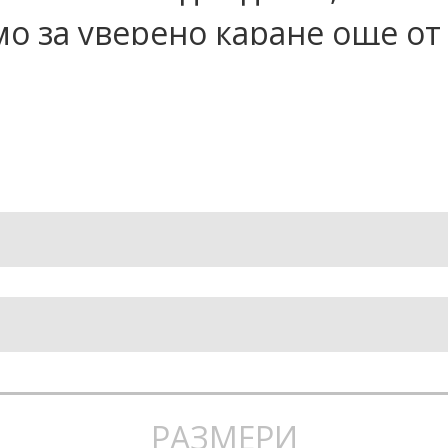
о за уверено каране още от
нструкция и качествените к
 за по-опитни скейтъри, кои
си.
:
ен и готов за каране
а за стабилност и дълъг жив
по-добър контрол и маневре
РАЗМЕРИ
рно и плавно управление