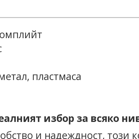
 комплийт
с
метал, пластмаса
алният избор за всяко ни
обство и надеждност, този 