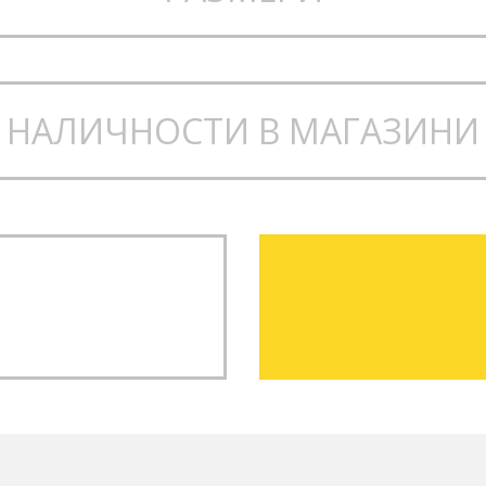
ро сцепление върху различ
адко и ефективно движение
НАЛИЧНОСТИ В МАГАЗИНИ
treet каране и ежедневно из
контрол, стабилност и реак
то подчертава индивидуални
мплект скейтборд?
бор за всеки, който иска да 
сглобяване. Комбинацията о