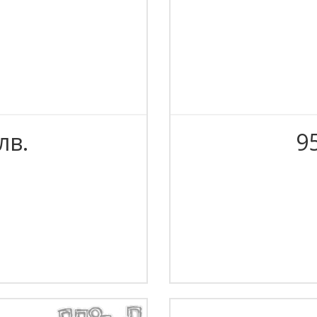
лв.
95
M