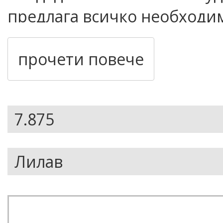
предлага всичко необходим
на добре балансираната ко
прочети повече
както за начинаещи, така и
усъвършенстват уменията 
Основни характеристики
• Доставя се напълно сглоб
• Здрава многослойна дъск
• Оптимизиран профил за 
• Здрави колесари за сигу