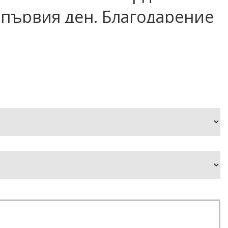
 първия ден. Благодарение
омпоненти, той е подходящ
то искат да
от
ност