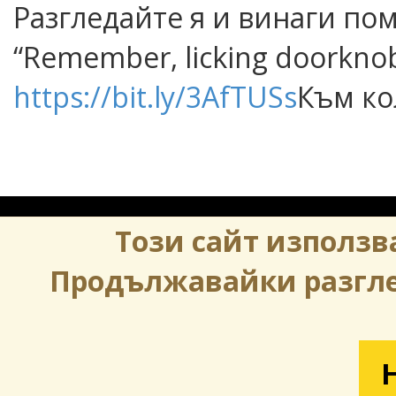
Разгледайте я и винаги пом
“Remember, licking doorknobs 
https://bit.ly/3AfTUSs
Към ко
Този сайт използва
Продължавайки разглеж