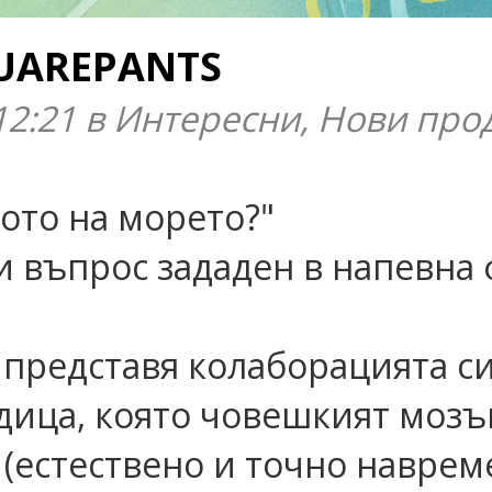
UAREPANTS
12:21 в Интересни, Нови про
ното на морето?"
и въпрос зададен в напевна 
представя колаборацията си
ца, която човешкият мозък 
 (естествено и точно навреме