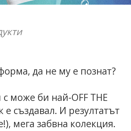
дукти
форма, да не му е познат?
 с може би най-OFF THE
е създавал. И резултатът
!), мега забвна колекция.