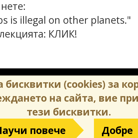
нете:
is illegal on other planets."
лекцията: КЛИК!
 бисквитки (cookies) за ко
дането на сайта, вие пр
тези бисквитки.
към пълната версия на сайт
Научи повече
Добре