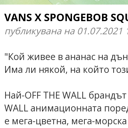
VANS X SPONGEBOB SQ
публикувана на 01.07.2021 
"Кой живее в ананас на дъ
Има ли някой, на който тоз
Най-OFF THE WALL брандът 
WALL анимационната пореди
е мега-цветна, мега-морска