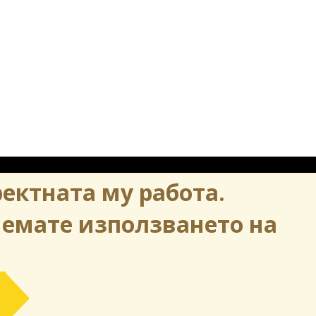
ректната му работа.
© 2026 Contrabanda
Всички права запазени
иемате използването на
а