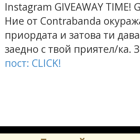
Instagram GIVEAWAY TIME! Go
Ние от Contrabanda oкураж
приордата и затова ти дав
заедно с твой приятел/ка. З
пост: CLICK!