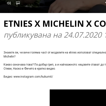
ETNIES X MICHELIN X 
публикувана на 24.07.2020 
Знаехте ли, че вече голяма част от моделите на etnies използват специал
Michelin?
Какво означава това? По-добър грип, а и най-важното: кецовете стават до
Стиви, Наско и Фичето в кратко видео.
Видео: www.instagram.com/kukumit/