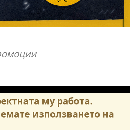
Промоции
ректната му работа.
© 2026 Contrabanda
Всички права запазени
иемате използването на