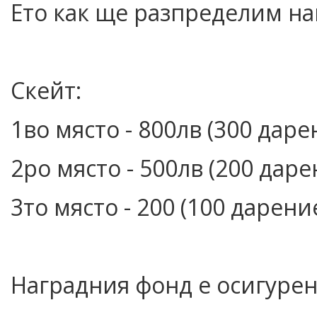
Ето как ще разпределим на
Скейт:
1во място - 800лв (300 даре
2ро място - 500лв (200 даре
3то място - 200 (100 дарени
Наградния фонд е осигурен