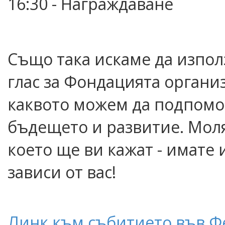
16:30 - Награждаване
Също така искаме да изпол
глас за Фондацията организ
каквото можем да подпомог
бъдещето и развитие. Моля 
което ще ви кажат - имате 
зависи от вас!
Линк към събитието във Ф