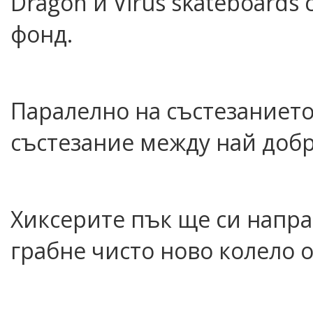
Dragon и Virus skateboard
фонд.
Паралелно на състезанието
състезание между най добр
Хиксерите пък ще си направ
грабне чисто ново колело о